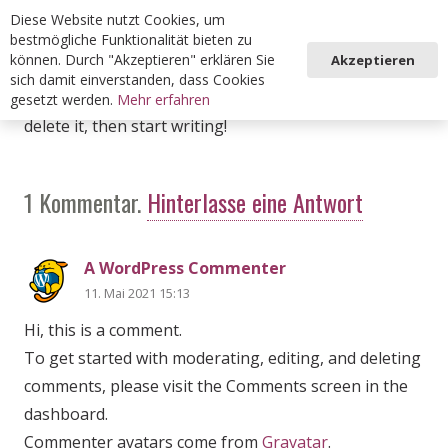
Diese Website nutzt Cookies, um
bestmögliche Funktionalität bieten zu
können. Durch "Akzeptieren" erklären Sie
Akzeptieren
sich damit einverstanden, dass Cookies
Welcome to WordPress. This is your first post. Edit or
gesetzt werden.
Mehr erfahren
delete it, then start writing!
1
Kommentar
.
Hinterlasse eine Antwort
A WordPress Commenter
11. Mai 2021 15:13
Hi, this is a comment.
To get started with moderating, editing, and deleting
comments, please visit the Comments screen in the
dashboard.
Commenter avatars come from
Gravatar
.